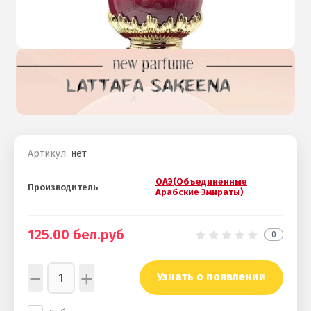
Артикул:
нет
ОАЭ(Объединённые
Производитель
Арабские Эмираты)
125.00
бел.руб
0
−
+
Узнать о появлении