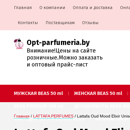
Главная
О компании
Оплата и доставка
Онл
Контакты
Поставщикам
Отзывы
Opt-parfumeria.by
Внимание!Цены на сайте
розничные.Можно заказать
и оптовый прайс-лист
МУЖСКАЯ BEAS 50 ml
ЖЕНСКАЯ BEAS 50 ml
BEAS PREMIUM 100 ml
ДЕЗОДОРАНТЫ BEAS 200
Главная
 / 
LATTAFA PERFUMES
 / Lattafa Oud Mood Elixir Uni
МИСТ ДЛЯ ТЕЛА И ВОЛОС BEAS
АВТОПАРФЮМ B