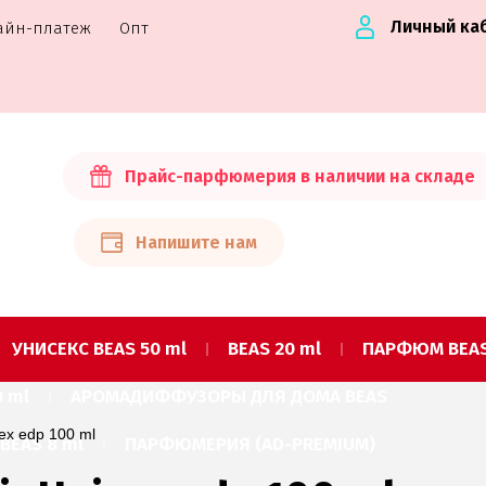
Личный ка
айн-платеж
Опт
Прайс-парфюмерия в наличии на складе
Напишите нам
УНИСЕКС BEAS 50 ml
BEAS 20 ml
ПАРФЮМ BEAS
 ml
АРОМАДИФФУЗОРЫ ДЛЯ ДОМА BEAS
sex edp 100 ml
EAS 8 ml
ПАРФЮМЕРИЯ (AD-PREMIUM)