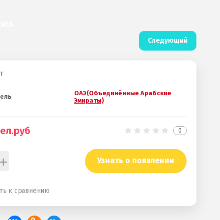
ERIA
Следующий
т
ОАЭ(Объединённые Арабские
ель
Эмираты)
ел.руб
0
+
Узнать о появлении
ть к сравнению